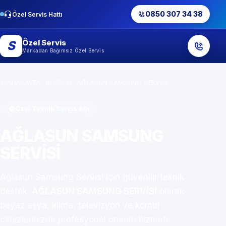
0850 307 34 38
Özel Servis Hattı
Özel Servis
S
Markadan Bağımsız Özel Servis
ANASAYFA
BURDUR
AĞLASUN SAMSUNG SERVİSİ
Özel Teknik Servis Ağı
AĞLASUN SAMSUNG
SERVİSİ
Ağlasun Samsung Servisi için güvenilir teknik
destek.
AĞLASUN SAMSUNG SERVİSİ
olarak
beyaz eşya, klima, televizyon ve kombi
cihazlarınızda profesyonel onarım hizmeti