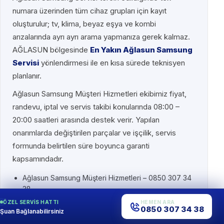
numara üzerinden tüm cihaz grupları için kayıt
oluşturulur; tv, klima, beyaz eşya ve kombi
arızalarında ayrı ayrı arama yapmanıza gerek kalmaz.
AĞLASUN bölgesinde
En Yakın Ağlasun Samsung
Servisi
yönlendirmesi ile en kısa sürede teknisyen
planlanır.
Ağlasun Samsung Müşteri Hizmetleri ekibimiz fiyat,
randevu, iptal ve servis takibi konularında 08:00 –
20:00 saatleri arasında destek verir. Yapılan
onarımlarda değiştirilen parçalar ve işçilik, servis
formunda belirtilen süre boyunca garanti
kapsamındadır.
Ağlasun Samsung Müşteri Hizmetleri – 0850 307 34
38
Ağlasun Samsung Teknik Servis
yerinde arıza
ÖZEL SERVIS HATTI
HEMEN ARA
0850 307 34 38
tespiti
Şuan Bağlanabilirsiniz
Ağlasun Samsung Servisi orijinal yedek parça