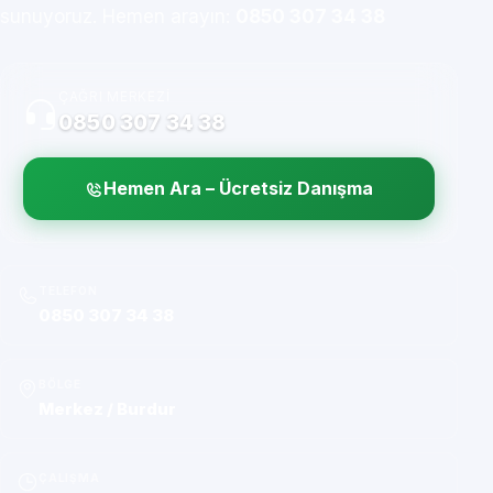
sunuyoruz. Hemen arayın:
0850 307 34 38
ÇAĞRI MERKEZI
0850 307 34 38
Hemen Ara – Ücretsiz Danışma
TELEFON
0850 307 34 38
BÖLGE
Merkez / Burdur
ÇALIŞMA