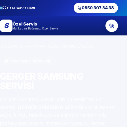
0850 307 34 38
Özel Servis Hattı
Özel Servis
S
Markadan Bağımsız Özel Servis
ANASAYFA
ADIYAMAN
GERGER SAMSUNG SERVİSİ
Özel Teknik Servis Ağı
GERGER SAMSUNG
SERVİSİ
Gerger Samsung Servisi için güvenilir teknik
destek.
GERGER SAMSUNG SERVİSİ
olarak beyaz
eşya, klima, televizyon ve kombi cihazlarınızda
profesyonel onarım hizmeti sunuyoruz. Hemen