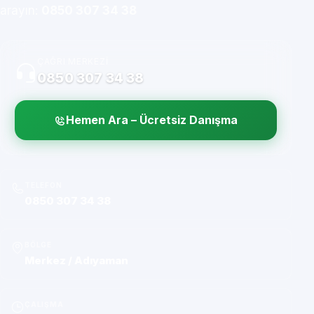
arayın:
0850 307 34 38
ÇAĞRI MERKEZI
0850 307 34 38
Hemen Ara – Ücretsiz Danışma
TELEFON
0850 307 34 38
BÖLGE
Merkez / Adıyaman
ÇALIŞMA