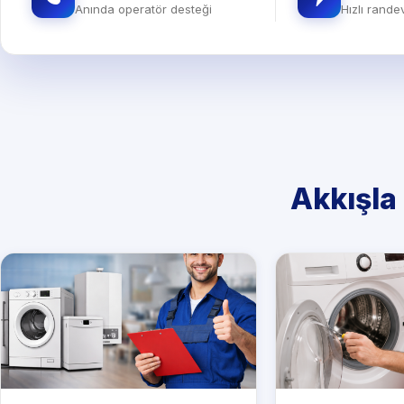
Anında operatör desteği
Hızlı rand
Akkışla