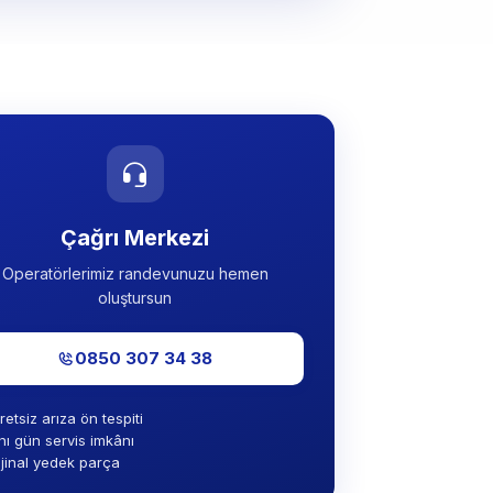
Çağrı Merkezi
Operatörlerimiz randevunuzu hemen
oluştursun
0850 307 34 38
retsiz arıza ön tespiti
nı gün servis imkânı
ijinal yedek parça