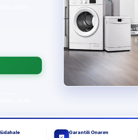
emen arayın:
ÇALIŞMA
08:00 – 20:00
Müdahale
Garantili Onarım