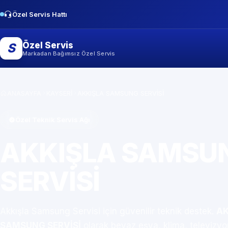
Özel Servis Hattı
Özel Servis
S
Markadan Bağımsız Özel Servis
ANASAYFA
KAYSERİ
AKKIŞLA SAMSUNG SERVİSİ
Özel Teknik Servis Ağı
AKKIŞLA SAMSU
SERVİSİ
Akkışla Samsung Servisi için güvenilir teknik destek.
AK
SAMSUNG SERVİSİ
olarak beyaz eşya, klima, televizy