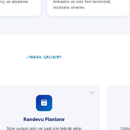
sınç ve ateşleme
Ankastre ve solo fırın termostat,
rezistans onarımı.
NASIL ÇALIŞIR?
02
Randevu Planlanır
Size uygun gün ve saat için teknik ekip
Uzma