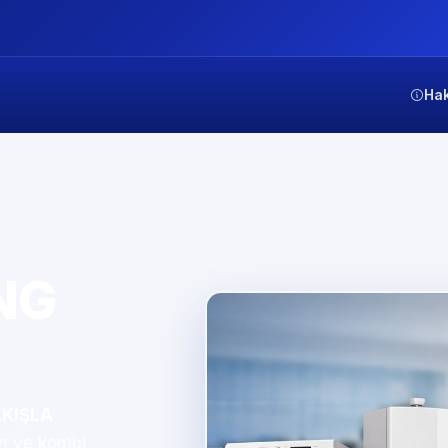
Ha
NG
KIŞLA
on ve kombi