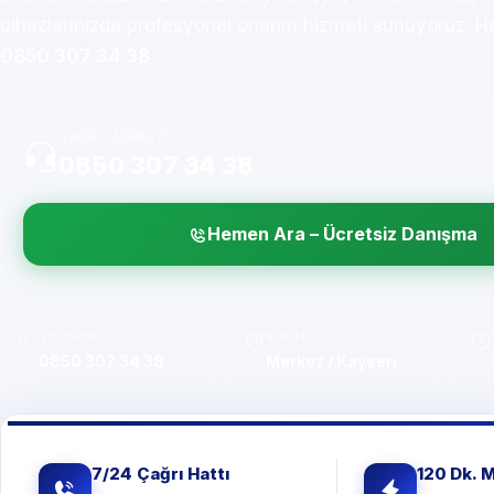
cihazlarınızda profesyonel onarım hizmeti sunuyoruz. H
0850 307 34 38
ÇAĞRI MERKEZI
0850 307 34 38
Hemen Ara – Ücretsiz Danışma
TELEFON
BÖLGE
0850 307 34 38
Merkez / Kayseri
7/24 Çağrı Hattı
120 Dk. 