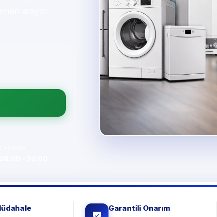
emen arayın:
ÇALIŞMA
08:00 – 20:00
Müdahale
Garantili Onarım