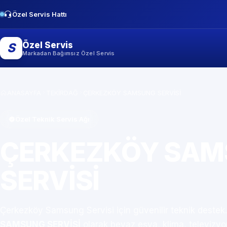
Özel Servis Hattı
Özel Servis
S
Markadan Bağımsız Özel Servis
ANASAYFA
TEKİRDAĞ
ÇERKEZKÖY SAMSUNG SERVİSİ
Özel Teknik Servis Ağı
ÇERKEZKÖY SA
SERVİSİ
Çerkezköy Samsung Servisi için güvenilir teknik destek
SAMSUNG SERVİSİ
olarak beyaz eşya, klima, televizy