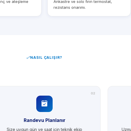
sınç ve ateşleme
Ankastre ve solo fırın termostat,
rezistans onarımı.
NASIL ÇALIŞIR?
02
Randevu Planlanır
Size uygun gün ve saat için teknik ekip
Uzma