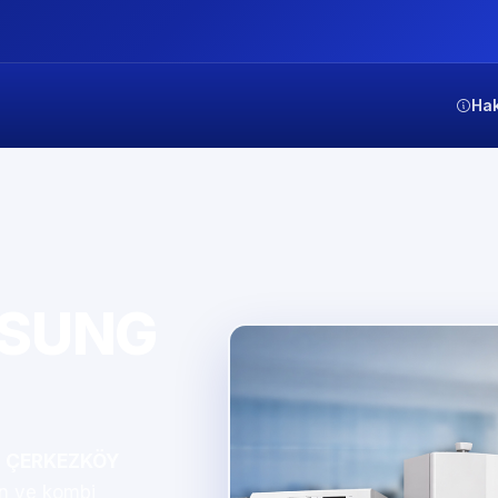
Ha
MSUNG
.
ÇERKEZKÖY
on ve kombi