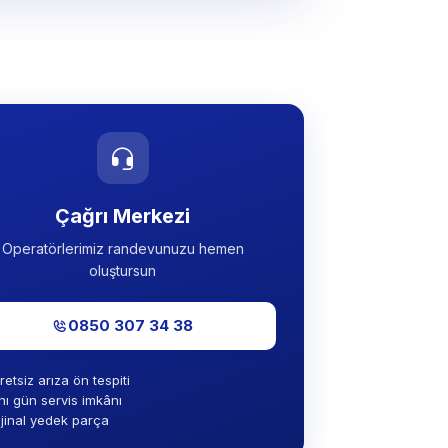
Çağrı Merkezi
Operatörlerimiz randevunuzu hemen
oluştursun
0850 307 34 38
retsiz arıza ön tespiti
nı gün servis imkânı
ijinal yedek parça