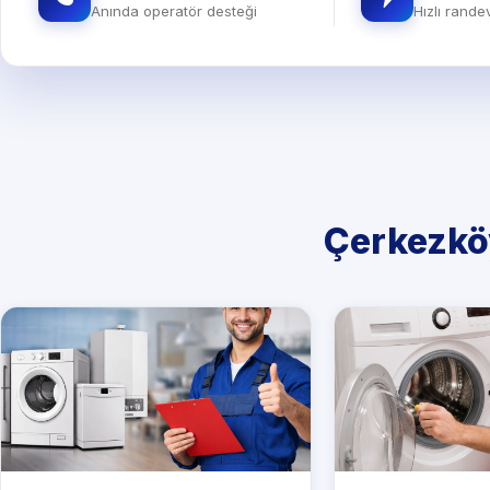
Anında operatör desteği
Hızlı rand
Çerkezkö