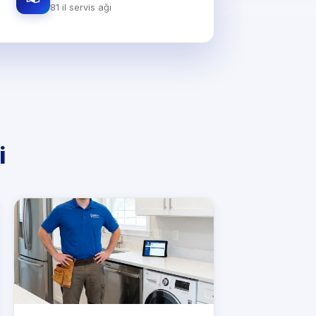
81 il servis ağı
i