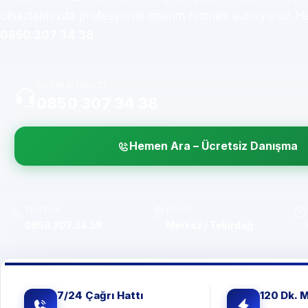
cihazlarınızda profesyonel onarım hizmeti sunuyoruz. H
0850 307 34 38
ÇAĞRI MERKEZI
0850 307 34 38
Hemen Ara – Ücretsiz Danışma
TELEFON
BÖLGE
0850 307 34 38
Merkez / Tekirdağ
7/24 Çağrı Hattı
120 Dk. 