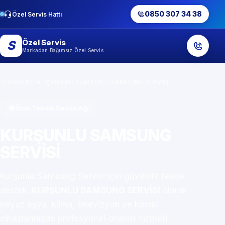
0850 307 34 38
Özel Servis Hattı
Özel Servis
S
Markadan Bağımsız Özel Servis
ANASAYFA
ÇANKIRI
KURŞUNLU SAMSUNG SERVİSİ
Özel Teknik Servis Ağı
KURŞUNLU SAMSUNG
SERVİSİ
Kurşunlu Samsung Servisi için güvenilir teknik
destek.
KURŞUNLU SAMSUNG SERVİSİ
olarak
beyaz eşya, klima, televizyon ve kombi
cihazlarınızda profesyonel onarım hizmeti