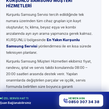
KURŞUNLU SAMSUNG MÜŞTERİ
HİZMETLERİ
Kurşunlu Samsung Servisi tercih edildiğinde tek
numara üzerinden tüm cihaz grupları için kayıt
oluşturulur; tv, klima, beyaz eşya ve kombi
arızalarında ayrı ayrı arama yapmanıza gerek kalmaz.
KURŞUNLU bölgesinde
En Yakın Kurşunlu
Samsung Servisi
yönlendirmesi ile en kısa sürede
teknisyen planlanır.
Kurşunlu Samsung Müşteri Hizmetleri ekibimiz fiyat,
randevu, iptal ve servis takibi konularında 08:00 –
20:00 saatleri arasında destek verir. Yapılan
onarımlarda değiştirilen parçalar ve işçilik, servis
formunda belirtilen süre boyunca garanti
kapsamındadır.
ÖZEL SERVIS HATTI
HEMEN ARA
0850 307 34 38
Kurşunlu Samsung Müşteri Hizmetleri – 0850 307 34
Şuan Bağlanabilirsiniz
38