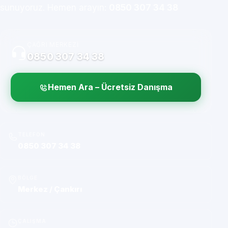
sunuyoruz. Hemen arayın:
0850 307 34 38
ÇAĞRI MERKEZI
0850 307 34 38
Hemen Ara – Ücretsiz Danışma
TELEFON
0850 307 34 38
BÖLGE
Merkez / Çankırı
ÇALIŞMA