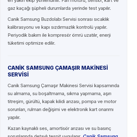
en yakın ekip yönlendirilir. Fan motoru, sensör, kart ve
gaz kaçağı şüpheli durumlarda yerinde test yapılır.
Canik Samsung Buzdolabı Servisi sonrası sıcaklık
kalibrasyonu ve kapı sızdırmazlık kontrolü yapılır.
Periyodik bakım ile kompresör ömrü uzatılır, enerji
tüketimi optimize edilir.
CANİK SAMSUNG ÇAMAŞIR MAKİNESİ
SERVİSİ
Canik Samsung Çamaşır Makinesi Servisi kapsamında
su almama, su boşaltmama, sıkma yapmama, aşırı
titreşim, gürültü, kapak kilidi arızası, pompa ve motor
sorunları, rulman değişimi ve elektronik kart onarımı
yapılır.
Kazan kaynaklı ses, amortisör arızası ve su basınç
sorunlarında detaylı tespit uygulanır.
Canik Samsung