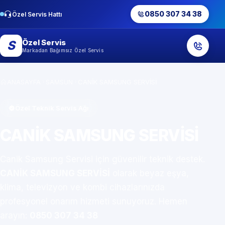
0850 307 34 38
Özel Servis Hattı
Özel Servis
S
Markadan Bağımsız Özel Servis
ANASAYFA
SAMSUN
CANİK SAMSUNG SERVİSİ
Özel Teknik Servis Ağı
CANİK SAMSUNG SERVİSİ
Canik Samsung Servisi için güvenilir teknik destek.
CANİK SAMSUNG SERVİSİ
olarak beyaz eşya,
klima, televizyon ve kombi cihazlarınızda
profesyonel onarım hizmeti sunuyoruz. Hemen
arayın:
0850 307 34 38