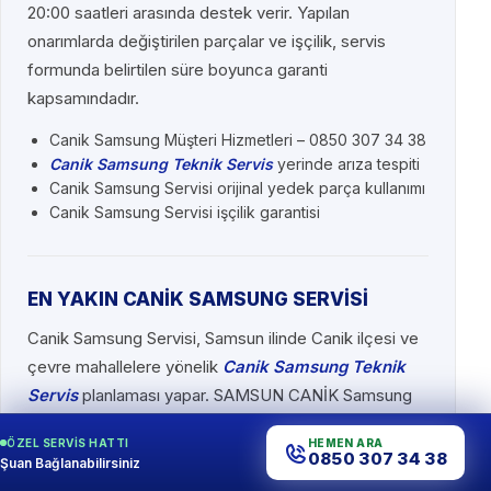
20:00 saatleri arasında destek verir. Yapılan
onarımlarda değiştirilen parçalar ve işçilik, servis
formunda belirtilen süre boyunca garanti
kapsamındadır.
Canik Samsung Müşteri Hizmetleri – 0850 307 34 38
Canik Samsung Teknik Servis
yerinde arıza tespiti
Canik Samsung Servisi orijinal yedek parça kullanımı
Canik Samsung Servisi işçilik garantisi
EN YAKIN CANİK SAMSUNG SERVİSİ
Canik Samsung Servisi, Samsun ilinde Canik ilçesi ve
çevre mahallelere yönelik
Canik Samsung Teknik
Servis
planlaması yapar. SAMSUN CANİK Samsung
Servisi aramalarında 0850 307 34 38 hattı kullanılır.
ÖZEL SERVIS HATTI
HEMEN ARA
0850 307 34 38
En Yakın Canik Samsung Servisi
için bulunduğunuz
Şuan Bağlanabilirsiniz