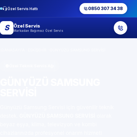
0850 307 34 38
Özel Servis Hattı
Özel Servis
S
Markadan Bağımsız Özel Servis
ANASAYFA
ESKİŞEHİR
GÜNYÜZÜ SAMSUNG SERVİSİ
Özel Teknik Servis Ağı
GÜNYÜZÜ SAMSUNG
SERVİSİ
Günyüzü Samsung Servisi için güvenilir teknik
destek.
GÜNYÜZÜ SAMSUNG SERVİSİ
olarak
beyaz eşya, klima, televizyon ve kombi
cihazlarınızda profesyonel onarım hizmeti