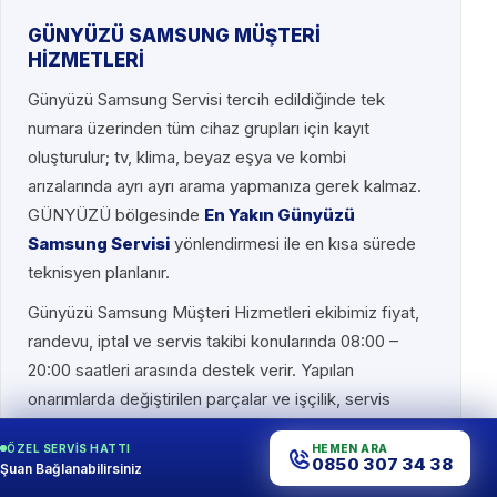
GÜNYÜZÜ SAMSUNG MÜŞTERİ
HİZMETLERİ
Günyüzü Samsung Servisi tercih edildiğinde tek
numara üzerinden tüm cihaz grupları için kayıt
oluşturulur; tv, klima, beyaz eşya ve kombi
arızalarında ayrı ayrı arama yapmanıza gerek kalmaz.
GÜNYÜZÜ bölgesinde
En Yakın Günyüzü
Samsung Servisi
yönlendirmesi ile en kısa sürede
teknisyen planlanır.
Günyüzü Samsung Müşteri Hizmetleri ekibimiz fiyat,
randevu, iptal ve servis takibi konularında 08:00 –
20:00 saatleri arasında destek verir. Yapılan
onarımlarda değiştirilen parçalar ve işçilik, servis
formunda belirtilen süre boyunca garanti
ÖZEL SERVIS HATTI
HEMEN ARA
kapsamındadır.
0850 307 34 38
Şuan Bağlanabilirsiniz