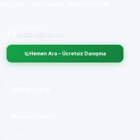
sunuyoruz. Hemen arayın:
0850 307 34 38
ÇAĞRI MERKEZI
0850 307 34 38
Hemen Ara – Ücretsiz Danışma
TELEFON
0850 307 34 38
BÖLGE
Merkez / Eskişehir
ÇALIŞMA