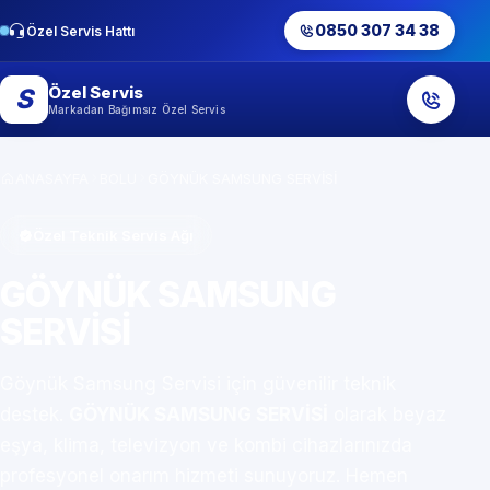
0850 307 34 38
Özel Servis Hattı
Özel Servis
S
Markadan Bağımsız Özel Servis
ANASAYFA
BOLU
GÖYNÜK SAMSUNG SERVİSİ
Özel Teknik Servis Ağı
GÖYNÜK SAMSUNG
SERVİSİ
Göynük Samsung Servisi için güvenilir teknik
destek.
GÖYNÜK SAMSUNG SERVİSİ
olarak beyaz
eşya, klima, televizyon ve kombi cihazlarınızda
profesyonel onarım hizmeti sunuyoruz. Hemen