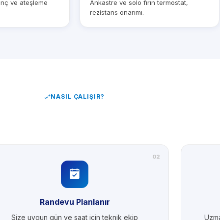
sınç ve ateşleme
Ankastre ve solo fırın termostat,
rezistans onarımı.
NASIL ÇALIŞIR?
02
Randevu Planlanır
Size uygun gün ve saat için teknik ekip
Uzma