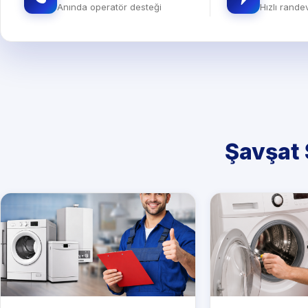
Anında operatör desteği
Hızlı rand
Şavşat 