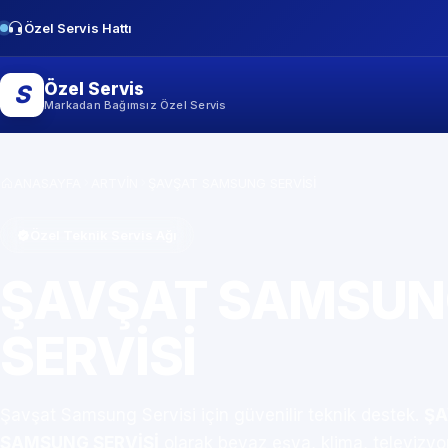
Özel Servis Hattı
Özel Servis
S
Markadan Bağımsız Özel Servis
ANASAYFA
ARTVİN
ŞAVŞAT SAMSUNG SERVİSİ
Özel Teknik Servis Ağı
ŞAVŞAT SAMSU
SERVİSİ
Şavşat Samsung Servisi için güvenilir teknik destek.
ŞA
SAMSUNG SERVİSİ
olarak beyaz eşya, klima, televizy