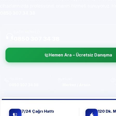
cihazlarınızda profesyonel onarım hizmeti sunuyoruz. H
0850 307 34 38
ÇAĞRI MERKEZI
0850 307 34 38
Hemen Ara – Ücretsiz Danışma
TELEFON
BÖLGE
0850 307 34 38
Merkez / Artvin
7/24 Çağrı Hattı
120 Dk. 