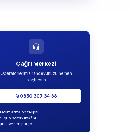
Çağrı Merkezi
Operatörlerimiz randevunuzu hemen
oluştursun
0850 307 34 38
retsiz arıza ön tespiti
nı gün servis imkânı
ijinal yedek parça