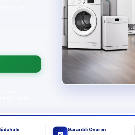
emen arayın:
ÇALIŞMA
08:00 – 20:00
Müdahale
Garantili Onarım